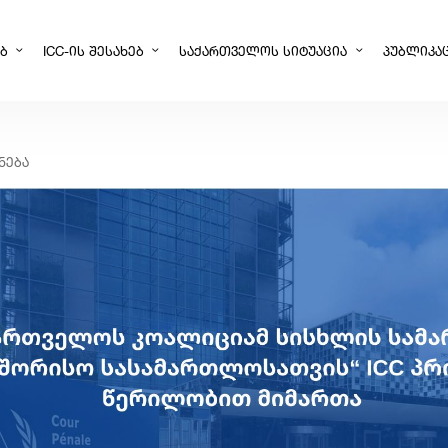
ᲔᲑ
ICC-ᲘᲡ ᲨᲔᲡᲐᲮᲔᲑ
ᲡᲐᲥᲐᲠᲗᲕᲔᲚᲝᲡ ᲡᲘᲢᲣᲐᲪᲘᲐ
ᲞᲣᲑᲚᲘᲙᲐ
ᲜᲔᲑᲐ