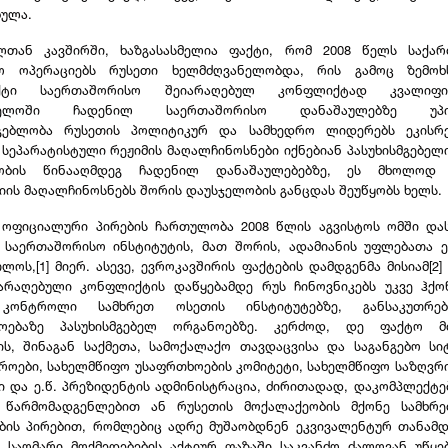
ბულა.
ლთან კავშირში, ხაზგასასმელია ფაქტი, რომ 2008 წელს საქა
ო ოპერაციებს რუსეთი ხელმძღვანელობდა, რის გამოც ზემოხ
ქტი საერთაშორისო შეიარაღებულ კონფლიქტად კვალიფიც
ველოში ჩადენილ საერთაშორისო დანაშაულებზე უპი
მგებლობა რუსეთის პოლიტიკურ და სამხედრო ლიდერებს ეკისრ
ეპარატისტული რეჟიმის მაღალჩინოსნები იქნებიან პასუხისმგებელ
იობის წინააღმდეგ ჩადენილ დანაშაულებებზე, ეს მხოლოდ 
იის მაღალჩინოსნებს შორის დაუსჯელობის განცდას შეუწყობს ხელს.
 ოფიციალური პირების ჩართულობა 2008 წლის აგვისტოს ომში და
 საერთაშორისო ინსტიტუტის, მათ შორის, ადამიანის უფლებათა 
ლოს,[1] მიერ. ასევე, ევროკავშირის ფაქტების დამდგენმა მისიამ[2]
არაღებული კონფლიქტის დაწყებამდე რუს ჩინოვნიკებს უკვე ჰქ
კონტროლი სამხრეთ ოსეთის ინსტიტუტებზე, განსაკუთრებ
ოებაზე პასუხისმგებელ ორგანოებზე. კერძოდ, დე ფაქტო მ
ის, შინაგან საქმეთა, სამოქალაქო თავდაცვისა და საგანგებო სიტ
როები, სახელმწიფო უსაფრთხოების კომიტეტი, სახელმწიფო საზღვრ
ი და ე.წ. პრეზიდენტის ადმინისტრაცია, ძირითადად, დაკომპლექტ
 წარმომადგენლებით ან რუსეთის მოქალაქეობის მქონე სამხრ
ბის პირებით, რომლებიც ადრე მუშაობდნენ ეკვივალენტურ თანამდ
 საომარი მოქმედებების აქტიურ ფაზაში საკვანძო ძალოვან უწყებ