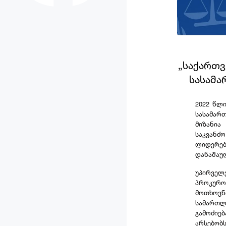
„ᲡᲐᲥᲐᲠᲗ
ᲡᲐᲡᲐᲛᲐ
2022 წლ
სასამარ
მიზანია
საკვანძ
ლიდერე
დანაშაულ
უპირველ
პროკურო
მოთხოვნ
სამართლ
გამოძიე
არსებობ