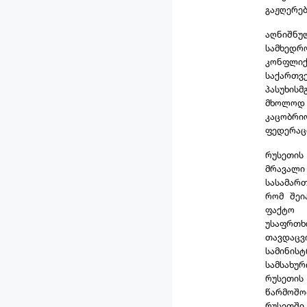
გაჟღერე
აღნიშნუ
სამხედრ
კონფლი
საქართ
პასუხის
მხოლოდ ს
კაცობრ
ფედერაც
რუსეთის
მრავალი
სასამართ
რომ შეი
ფაქტო 
უსაფრთხ
თავდაცვ
სამინისტ
სამსახურ
რუსეთის
წარმოშო
რუსეთში.