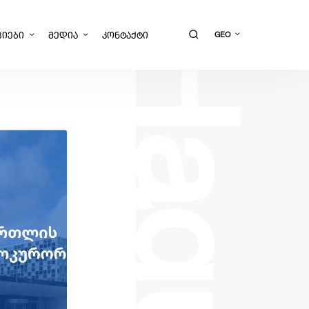
The Hague
ᲪᲘᲔᲑᲘ
ᲛᲔᲓᲘᲐ
ᲙᲝᲜᲢᲐᲥᲢᲘ
GEO