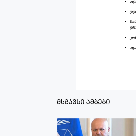
ად
უფ
წა
(GC
კო
ად
მსგავსი ამბები