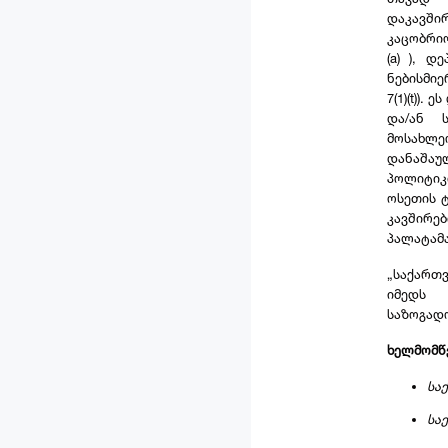
დაკავში
კაცობრიო
(a) ), დ
ნებისმი
7(1)(t))
და/ან 
მოსახლ
დანაშაუ
პოლიტიკ
ოსეთის 
კავშირე
პალატამა
„საქართ
იმედს 
საზოგადო
ხელმომწ
სა
საე