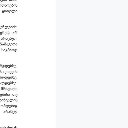
რთხოების
ს ყოფილი
ენლების:
ცნეს) არ
არსებულ
მნაშავეთა
 საკმაოდ
რგლებზე.
ნაკოევის
ზოდებზე,
აულებზე.
მრავალი
ებისა თუ
ხინვალის
რომლებიც
, არამედ
ვნასთან