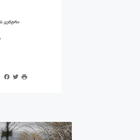
ს ცენტრი
ი