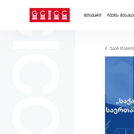
GCICC
ᲛᲗᲐᲕᲐᲠᲘ
ᲩᲕᲔᲜᲡ ᲨᲔᲡᲐᲮ
ᲣᲙᲐᲜ ᲓᲐᲑᲠᲣ