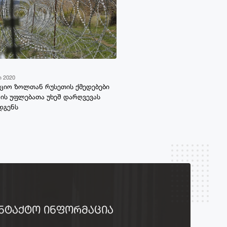
ი 2020
აციო ზოლთან რუსეთის ქმედებები
ის უფლებათა უხეშ დარღვევას
დგენს
ᲜᲢᲐᲥᲢᲝ ᲘᲜᲤᲝᲠᲛᲐᲪᲘᲐ