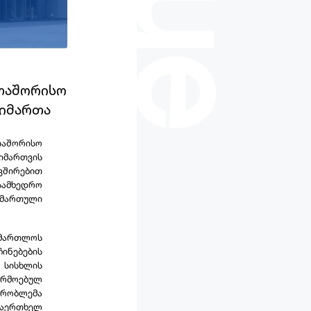
ᲗᲐᲨᲝᲠᲘᲡᲝ
ᲛᲘᲛᲐᲠᲗᲐ
თაშორისო
იმართვის
ვშირებით
სამხედრო
მართული
ამართლოს
ინებების
 სისხლის
არმოებულ
პრობლემა
რაერთხელ