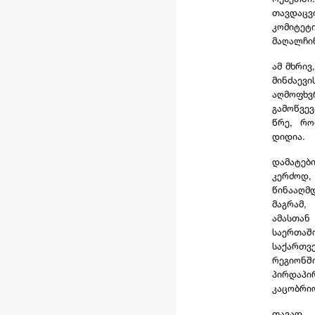
თავდაცვ
კომიტეტ
მაღალჩი
ამ მხრი
მინძაევ
აღმოფხ
გამოწვევ
წრე, რო
დიდია.
დამატებ
კერძოდ,
წინააღმ
მაგრამ,
ამასთა
საერთაშ
საქართვ
რეგიონშ
პირდაპი
კაცობრი
თავად 